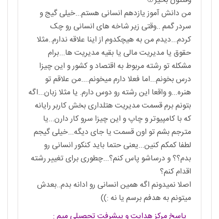
وقتتون بخیر🌸
من دانش آموز یازدهم انسانی هستم...خیلی گیج و
سردر گمم ..وقتی زیر شاخه های انسانی رو چک
کردم...دیدم من به هیچکدوم از اینا علاقه ندارم..مثلا
حقوق یا مدیریت مالی یا بقیه مدیریت ها...برام
مشکله تو رشته مربوط به اقتصاد و کشور و این چیزا
درس بخونم...اما فعلا دارم میخونم....من علاقم تو
هنره...و واقعا این رشته رو دوس دارم. یا مثلا زبان...اگه
بتونم برم قسمت مدیریت هتلداری بخش کاربر رایانه
که با کامپیوتر و چاپ و این چیزا سرو کار دارن...یا
مترجم بشم تو اون قسمت یا جای دیگه...خیلی گیجم
لطفا کمکم کنین...یعنی حتما باید کنکور انسانی رو
بدم؟؟ و درساشو پاس کنم؟...چطوری برای تغییر رشته
اقدام کنم؟
اصلا نمیدونم اگه همین انسانی رو ادانه بدم..بعدش
میتونم به هدفم برسم یا نه :))
پاسخ مرکز هدایت و پیشرفت تحصیلی میم :