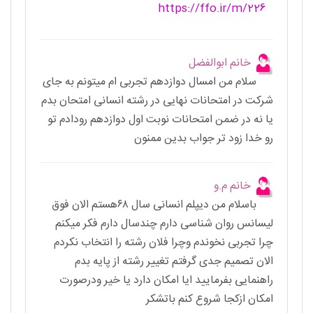
https://ffo.ir/m/226
خانم ابوالفضل
سلام من امسال دوازدهم تجربی ام میتونم به جای
شرکت در امتحانات نهایی در رشته انسانی امتحان بدم
یا نه در ضمن امتحانات نوبت اول دوازدهم رودادم تو
رو خدا زود تر جواب بدین ممنون
خانم م.و
باسلام من دیپلم انسانی سال ۶۸هستم الان فوق
لیسانس روان شناسی دارم چندسال دارم فکر میکنم
چرا تجربی نخوندم وچرا فلان رشته را انتخاب نکردم
الان تصمیم جدی گرفتم تغییر رشته از پایه بدم
راهنمایی بفرمایید ایا امکان دارد یا خیر ودرصورت
امکان ازکجا شروع کنم باتشکر