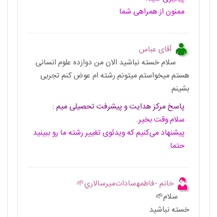
ممنون از همراهی شما
آقای عباس
سلام خسته نباشید الان من دوازده علوم انسانی
هستم میخواستم میتونم رشته ام عوض کنم تجربی
بشینم
پاسخ مرکز هدایت و پیشرفت تحصیلی میم :
سلام وقت بخیر.
پیشنهاد می‌کنیم که ویدئوی تغییر رشته ما رو ببینید
حتما.
خانم -فاطمھ‌سادات‌میرسالاري🌱
سلام🌱
خسته نباشید