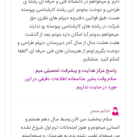
دارم .و میخواهم در دانشگاه فنی و حرفه ای رشته ی
طراحی و دوخت بخونم .این رشته کارشناسی پیوسته
هست طبق قوانین دفترچه دیپلم های نظری حق
شرکت در رشته های کارشناسی پیوسته رو ندارند
.میخواهم بدونم آیا امکان داره بتونم بعد از گذشت
هفت هشت سال از سال آخر دبیرستان دیپلم طراحی و
دوخت بگیرم اونم از هنرستان های فنی حرفه ای ؟لطفا
کمکم کنید .متشکرم .
پاسخ مرکز هدایت و پیشرفت تحصیلی میم :
سلام وقت بخیر. متاسفانه اطلاعات دقیقی در این
مورد در سایت نداریم .
خانم سحر
سلام ببخشید من الان وسط سال دهم هستم و
انسانی میخونم و هنوز امتحانات ترم اول شروع نشده
من میخوام تغییر رشته بدم به هنرستان و میخواستم