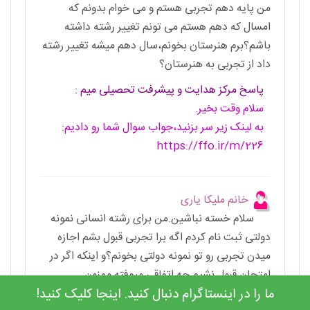
من پایه دهم تجربی هستم و می خوام بدونم که
امسال که دهم هستم می تونم تغییر رشته داشته
باشم؟برم هنرستان بخونم،سال دهم میشه تغییر رشته
داد از تجربی به هنرستان؟
پاسخ مرکز هدایت و پیشرفت تحصیلی میم :
سلام وقت بخیر.
به لینک زیر سر بزنید،جواب سوال شما رو دادیم:
https://ffo.ir/m/226
خانم ملیکا یاری
سلام خسته نباشین.من برای رشته انسانی نمونه
دولتی ثبت نام کردم اگه برا تجربی قبول بشم اجازه
میدن تجربی رو تو نمونه دولتی بخونم؟و اینکه اگر در
امتحان قبول نشیم چه اتفاقی میوفته.ممنون
ما را در اینستاگرام دنبال کنید. اینجا کلیک کنید!
پاسخ مرکز هدایت و پیشرفت تحصیلی میم :