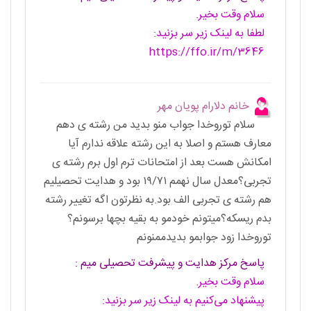
سلام وقت بخیر.
لطفا به لینک زیر سر بزنید:
https://ffo.ir/m/3646
خانم دلارام پویان مهر
سلام توروخدا جواب منو بدید من رشته ی دهم
معارف هستم و اصلا به این رشته علاقه ندارم آیا
امکانش هست بعد از امتحانات ترم اول برم رشته ی
تجربی؟معدل سال نهمم ۱۹/۷۱ بود و هدایت تحصیلیم
هم رشته ی تجربی الف بود.به نظرتون اگه تغییر رشته
بدم ریسکه؟میتونم خودمو به بقیه بچها برسونم؟
توروخدا زود جوابمو بدیدممنونم
پاسخ مرکز هدایت و پیشرفت تحصیلی میم :
سلام وقت بخیر.
پیشنهاد می‌کنیم به لینک زیر سر بزنید: