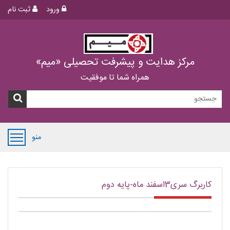
ورود
ثبت نام
مرکز هدایت و پیشرفت تحصیلی «میم»
همراه شما تا موفقیت
منو
کاربرگ سری3اسفند ماه-پایه دوم