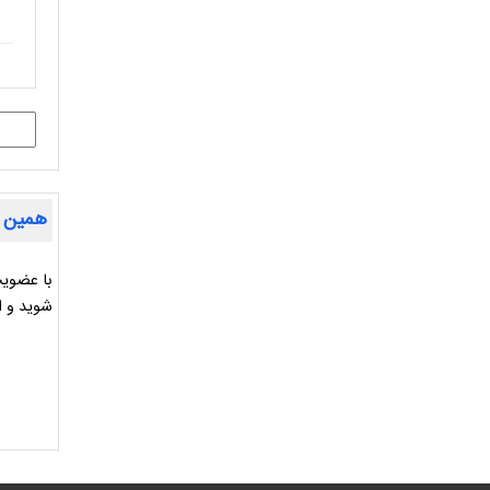
همین ح
با عضویت
شوید و ا