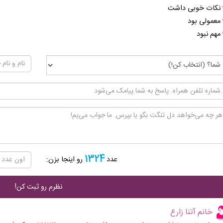
نکات خوبی داشت
معمولی بود
مهم نبود
1324
عدد
رو اینجا بزن:
خانم آتنا زارع