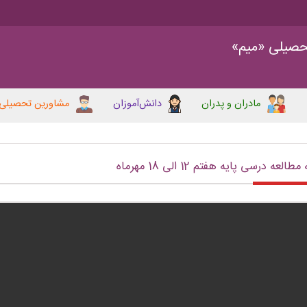
حصیلی «میم»
مادران و پدران
دانش‌آموزان
مشاورین تحصیلی
طالعه درسی پایه هفتم 12 الی 18 مهرماه