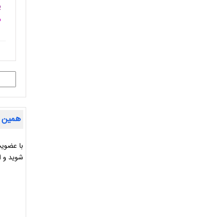
پ
م
همین ح
با عضویت
شوید و ا