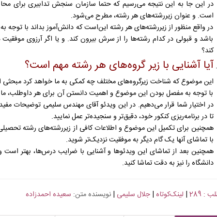
در این جا به این نتیجه می‌رسیم که حتما سازمان سنجش تدابیری برای محاسب
است. و عنوان زیررشته‌های هر رشته، مطرح می‌شود.
در واقع منظور از زیررشته‌های هر رشته این‌است که دانش‌آموز بداند با توجه به 
باشد و قبولی در کدام رشته‌ها را از سرش بیرون کند. و یا اگر آرزوی موفقیت 
کند؟
آیا آشنایی با زیر گروه‌های هر رشته مهم است؟
این موضوع که شناخت زیرگروه‌های مختلف چه کمکی به ما خواهد کرد مبحثی است
با توجه به مفصل بودن این موضوع و اهمیت دانستن آن برای هر داوطلب، ما در 
در اختیار شما قرار می‌دهیم. در این ویدئو آقای مهندس سلیمی توضیحات مفیدی
تا در برنامه‌ریزی کنکور خود، دقیق‌تر و سنجیده‎‌تر عمل نمایید.
همچنین برای تکمیل این موضوع و اطلاعات کافی از زیررشته‌های رشته تحصیلی خ
با تماشای آنها یک گام دیگر به موفقیت نزدیک‌تر‌ شوید.
همچنین بعد از تماشای این ویدئوها و آشنایی با ضرایب درس‌ها، بهتر است وید
دانشگاه را نیز به دقت تماشا کنید.
 : 289
|
لینک‌کوتاه
|
جلال سلیمی
|
نویسنده متن:
سعیده احمدزاده