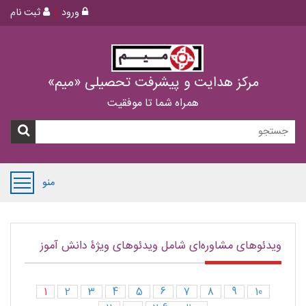
ورود
ثبت نام
مرکز هدایت و پیشرفت تحصیلی «میم»
همراه شما تا موفقیت
منو
ویدئوهای مشاوره‌ای شامل ویدئوهای ویژۀ دانش آموز
1
2
3
4
5
6
7
8
9
10