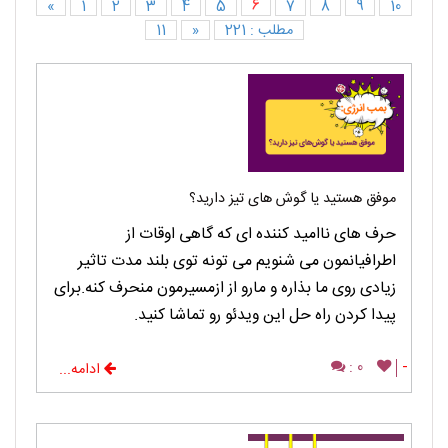
«
1
2
3
4
5
6
7
8
9
10
مطلب : 221
«
11
موفق هستید یا گوش های تیز دارید؟
حرف های ناامید کننده ای که گاهی اوقات از
اطرافیانمون می شنویم می تونه توی بلند مدت تاثیر
زیادی روی ما بذاره و مارو از ازمسیرمون منحرف کنه.برای
پیدا کردن راه حل این ویدئو رو تماشا کنید.
0 :
-
ادامه...