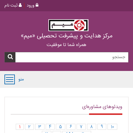
ورود
ثبت نام
مرکز هدایت و پیشرفت تحصیلی «میم»
همراه شما تا موفقیت
منو
ویدئوهای مشاوره‌ای
1
2
3
4
5
6
7
8
9
10