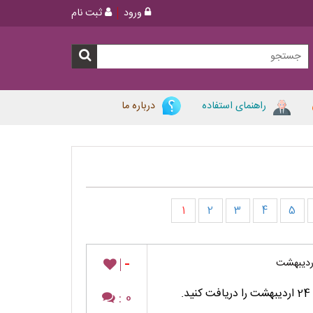
ورود
ثبت نام
راهنمای استفاده
درباره ما
1
2
3
4
5
-
0 :