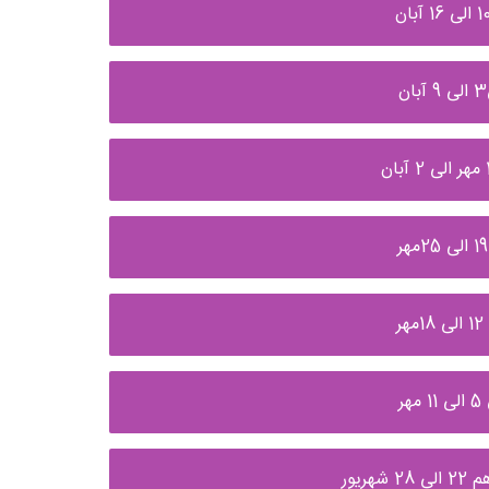
ر
یور